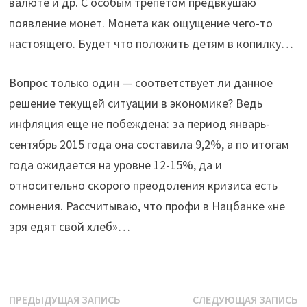
валюте и др. С особым трепетом предвкушаю
появление монет.
Монета как ощущение чего-то
настоящего
. Будет что положить детям в копилку…
Вопрос только один — соответствует ли данное
решение текущей ситуации в экономике? Ведь
инфляция еще не побеждена: за период январь-
сентябрь 2015 года она составила 9,2%, а по итогам
года ожидается на уровне 12-15%, да и
относительно скорого преодоления кризиса есть
сомнения. Рассчитываю, что профи в Нацбанке «не
зря едят свой хлеб»…
Навигация
Предыдущая
С
ПРЕДЫДУЩАЯ ЗАПИСЬ
СЛЕДУЮЩАЯ ЗАПИСЬ